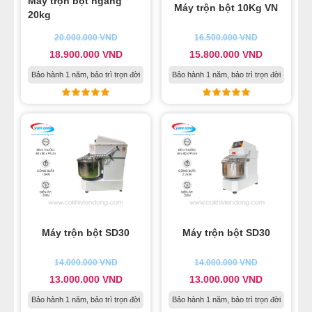
Máy trộn bột ngang
Máy trộn bột 10Kg VN
17
-
Tủ ủ bột 16 khay
20kg
18
-
Máy cán bột 2 chiều chân đứng DS 520B
20.000.000
VND
16.500.000
VND
19
-
Máy cán bột 2 chiều L 620
18.900.000
VND
15.800.000
VND
20
-
Máy thái thịt làm nhân bánh trung thu DQ1
Bảo hành 1 năm, bảo trì trọn đời
Bảo hành 1 năm, bảo trì trọn đời
21
-
Máy máy xay thịt làm bánh trung thu
22
-
Nồi nấu đường mạch nha làm bánh trung thu
23
-
Chảo xào nhân bánh trung thu dùng điện
24
-
Máy trộn bột làm bánh trung thu
25
-
Nồi sên nhân bánh trung thu
26
-
Lò Southstar 2 tầng 4 khay
27
-
Máy dập khuôn bánh trung thu
Máy trộn bột SD30
Máy trộn bột SD30
28
-
Máy hàn miệng túi bánh trung thu
14.000.000
VND
14.000.000
VND
29
-
Máy đóng date
13.000.000
VND
13.000.000
VND
30
-
Lò nướng bánh ngọt 3 tầng 9 khay Southstar
Bảo hành 1 năm, bảo trì trọn đời
Bảo hành 1 năm, bảo trì trọn đời