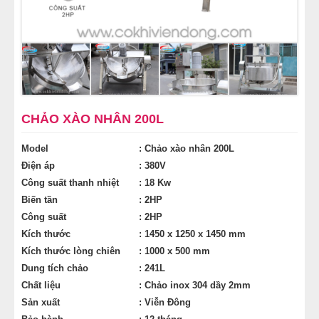
MÁY CÁN BỘT MÌ
MÁY SE BỘT LÀM BÁNH
TỦ Ủ BỘT LÀM BÁNH
CHẢO XÀO NHÂN 200L
TỦ TRƯNG BÀY BÁNH KEM
Model
: Chảo xào nhân 200L
LINH KIỆN PHỤ KIỆN
Điện áp
: 380V
Công suất thanh nhiệt
: 18 Kw
Biến tần
: 2HP
MÁY LÀM HÁ CẢO
Công suất
: 2HP
Kích thước
: 1450 x 1250 x 1450 mm
MÁY LÀM XÍU MẠI
Kích thước lòng chiên
: 1000 x 500 mm
Dung tích chảo
: 241L
THIẾT BỊ KHÁC
Chất liệu
: Chảo inox 304 dầy 2mm
Sản xuất
: Viễn Đông