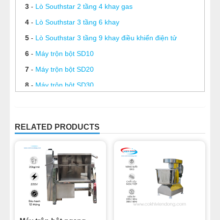
3
-
Lò Southstar 2 tầng 4 khay gas
4
-
Lò Southstar 3 tầng 6 khay
5
-
Lò Southstar 3 tầng 9 khay điều khiển điện tử
6
-
Máy trộn bột SD10
7
-
Máy trộn bột SD20
8
-
Máy trộn bột SD30
9
-
Máy trộn bột SD40
10
-
Máy trộn bột SD50
RELATED PRODUCTS
11
-
Chảo xào nhân 50 Lít
12
-
Chảo xào nhân 100 lít
13
-
Chảo xào nhân 150L
14
-
Chảo xào nhân 200L
15
-
Chảo xào nhân công nghiệp 300L
16
-
Chảo xào nhân 350 Lít