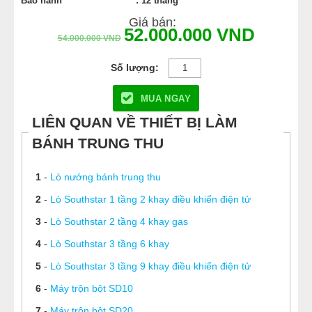
Bảo hành
: 12 tháng
Giá bán:
52.000.000
VND
54.000.000
VND
MUA NGAY
LIÊN QUAN VỀ THIẾT BỊ LÀM
BÁNH TRUNG THU
1
-
Lò nướng bánh trung thu
2
-
Lò Southstar 1 tầng 2 khay điều khiển điện tử
3
-
Lò Southstar 2 tầng 4 khay gas
4
-
Lò Southstar 3 tầng 6 khay
5
-
Lò Southstar 3 tầng 9 khay điều khiển điện tử
6
-
Máy trộn bột SD10
7
-
Máy trộn bột SD20