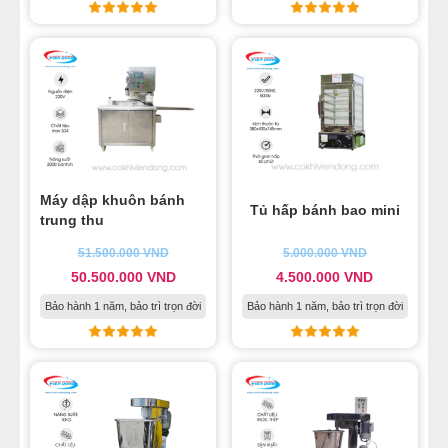
31
-
Máy nhồi nhân bánh trung thu Viễn Đông
32
-
Dây chuyền kinh doanh bánh Trung thu giá rẻ 2024
33
-
Quy trình làm bánh trung thu với các thiết bị của
Viễn Đông
Máy dập khuôn bánh
Tủ hấp bánh bao mini
trung thu
51.500.000
VND
5.000.000
VND
50.500.000
VND
4.500.000
VND
Bảo hành 1 năm, bảo trì trọn đời
Bảo hành 1 năm, bảo trì trọn đời