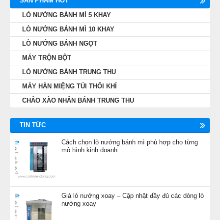
SẢN PHẨM HOT
LÒ NƯỚNG BÁNH MÌ 5 KHAY
LÒ NƯỚNG BÁNH MÌ 10 KHAY
LÒ NƯỚNG BÁNH NGỌT
MÁY TRỘN BỘT
LÒ NƯỚNG BÁNH TRUNG THU
MÁY HÀN MIỆNG TÚI THỔI KHÍ
CHẢO XÀO NHÂN BÁNH TRUNG THU
TIN TỨC
Cách chọn lò nướng bánh mì phù hợp cho từng
mô hình kinh doanh
Giá lò nướng xoay – Cập nhật đầy đủ các dòng lò
nướng xoay