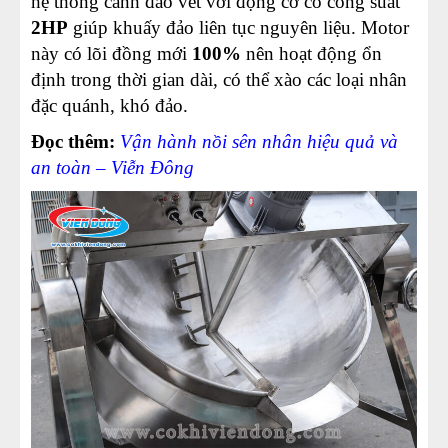
hệ thống cánh đảo vét với động cơ có công suất
2HP
giúp khuấy đảo liên tục nguyên liệu. Motor
này có lõi đồng mới
100%
nên hoạt động ổn
định trong thời gian dài, có thể xào các loại nhân
đặc quánh, khó đảo.
Đọc thêm:
Vận hành nồi sên nhân hiệu quả và
an toàn – Viễn Đông