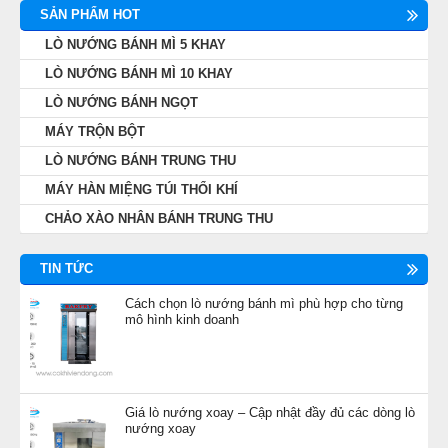
SẢN PHẨM HOT
LÒ NƯỚNG BÁNH MÌ 5 KHAY
LÒ NƯỚNG BÁNH MÌ 10 KHAY
LÒ NƯỚNG BÁNH NGỌT
MÁY TRỘN BỘT
LÒ NƯỚNG BÁNH TRUNG THU
MÁY HÀN MIỆNG TÚI THỔI KHÍ
CHẢO XÀO NHÂN BÁNH TRUNG THU
TIN TỨC
Cách chọn lò nướng bánh mì phù hợp cho từng
mô hình kinh doanh
Giá lò nướng xoay – Cập nhật đầy đủ các dòng lò
nướng xoay