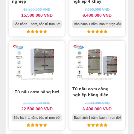
nghiệp
nghiệp 4 khay
MÁY CÁN BỘT MÌ
16.500.000
VND
7.000.000
VND
15.500.000
VND
6.400.000
VND
MÁY SE BỘT LÀM BÁNH
Bảo hành 1 năm, bảo trì trọn đời
Bảo hành 1 năm, bảo trì trọn đời
TỦ Ủ BỘT LÀM BÁNH
TỦ TRƯNG BÀY BÁNH KEM
LINH KIỆN PHỤ KIỆN
MÁY LÀM HÁ CẢO
Tủ nấu cơm công
Tủ nấu cơm bằng hơi
nghiệp bằng điện
MÁY LÀM XÍU MẠI
23.500.000
VND
7.000.000
VND
22.500.000
VND
6.400.000
VND
THIẾT BỊ KHÁC
Bảo hành 1 năm, bảo trì trọn đời
Bảo hành 1 năm, bảo trì trọn đời