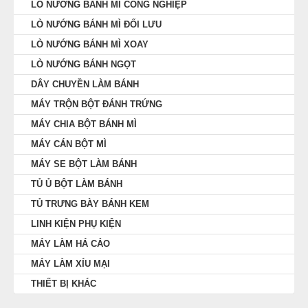
LÒ NƯỚNG BÁNH MÌ CÔNG NGHIỆP
LÒ NƯỚNG BÁNH MÌ ĐỐI LƯU
LÒ NƯỚNG BÁNH MÌ XOAY
LÒ NƯỚNG BÁNH NGỌT
DÂY CHUYỀN LÀM BÁNH
MÁY TRỘN BỘT ĐÁNH TRỨNG
MÁY CHIA BỘT BÁNH MÌ
MÁY CÁN BỘT MÌ
MÁY SE BỘT LÀM BÁNH
TỦ Ủ BỘT LÀM BÁNH
TỦ TRƯNG BÀY BÁNH KEM
LINH KIỆN PHỤ KIỆN
MÁY LÀM HÁ CẢO
MÁY LÀM XÍU MẠI
THIẾT BỊ KHÁC