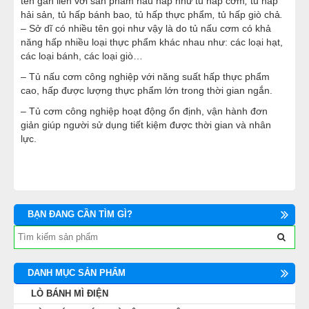
tên gắn liên với sản phẩm nấu hấp như
tủ hấp cơm
,
tủ hấp
hải sản
,
tủ hấp bánh bao
,
tủ hấp thực phẩm
,
tủ hấp giò chả
.
– Sở dĩ có nhiều tên gọi như vậy là do tủ nấu cơm có khả
năng hấp nhiều loại thực phẩm khác nhau như: các loại hạt,
các loại bánh, các loại giò…
– Tủ nấu cơm công nghiệp với năng suất hấp thực phẩm
cao, hấp được lượng thực phẩm lớn trong thời gian ngắn.
– Tủ cơm công nghiệp hoạt động ổn định, vận hành đơn
giản giúp người sử dụng tiết kiệm được thời gian và nhân
lực.
BẠN ĐANG CẦN TÌM GÌ?
DANH MỤC SẢN PHẨM
LÒ BÁNH MÌ ĐIỆN