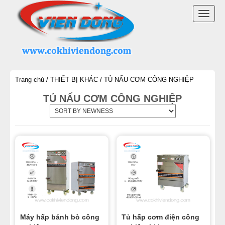
DANH MỤC SẢN PHẨM
TOGG
LÒ BÁNH MÌ ĐIỆN
NAVI
LÒ NƯỚNG BÁNH MÌ CÔNG NGHIỆP
Trang chủ
/
THIẾT BỊ KHÁC
/ TỦ NẤU CƠM CÔNG NGHIỆP
LÒ NƯỚNG BÁNH MÌ ĐỐI LƯU
TỦ NẤU CƠM CÔNG NGHIỆP
LÒ NƯỚNG BÁNH MÌ XOAY
LÒ NƯỚNG BÁNH NGỌT
DÂY CHUYỀN LÀM BÁNH
MÁY TRỘN BỘT ĐÁNH TRỨNG
MÁY CHIA BỘT BÁNH MÌ
Máy hấp bánh bò công
Tủ hấp cơm điện công