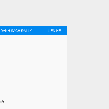
ờng lực. Cửa kính bên trong có
DANH SÁCH ĐẠI LÝ
LIÊN HỆ
 kính và dễ dàng thu hút khách
ệ thống sấy kính giúp kính
có mặt tại Viễn Đông
Kích thước
d900xr780x c500mm
d900xr780x c500mm
ch
d900xr740x c1220mm