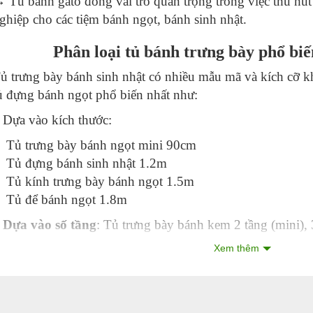
 Tủ bánh gato đóng vai trò quan trọng trong việc thu hú
ghiệp cho các tiệm bánh ngọt, bánh sinh nhật.
Phân loại tủ bánh trưng bày phổ biế
ủ trưng bày bánh sinh nhật có nhiều mẫu mã và kích cỡ k
ủ đựng bánh ngọt phổ biến nhất như:
 Dựa vào kích thước:
Tủ trưng bày bánh ngọt mini 90cm
Tủ đựng bánh sinh nhật 1.2m
Tủ kính trưng bày bánh ngọt 1.5m
Tủ để bánh ngọt 1.8m
 Dựa vào số tầng
: Tủ trưng bày bánh kem 2 tầng (mini), 
 Dựa vào thiết kế
: Có thể chia ra thành tủ trưng bày kín
Xem thêm
Đặc điểm chung của tủ trưng b
ặc dù có sự khác biệt về hình dáng và kích cỡ nhưng tủ 