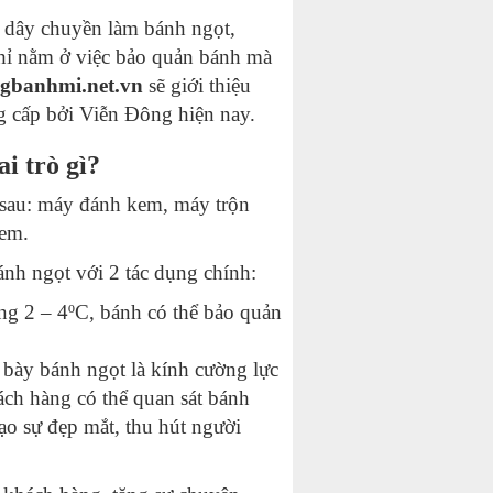
g dây chuyền làm bánh ngọt,
chỉ nằm ở việc bảo quản bánh mà
gbanhmi.net.vn
sẽ giới thiệu
 cấp bởi Viễn Đông hiện nay.
i trò gì?
n sau: máy đánh kem, máy trộn
kem.
ánh ngọt với 2 tác dụng chính:
g 2 – 4ºC, bánh có thể bảo quản
 bày bánh ngọt là kính cường lực
ách hàng có thể quan sát bánh
ạo sự đẹp mắt, thu hút người