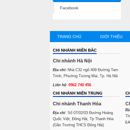
n
Facebook
–
t
–
TRANG CHỦ
GIỚI THIỆU
–
CHI NHÁNH MIỀN BẮC
h
Chi nhánh Hà Nội
–
k
Địa chỉ
:
Nhà C32 ngõ 409 Đường Tam
Trinh, Phường Tương Mai, Tp. Hà Nội
Liên hệ
:
0962 740 456
CHI NHÁNH MIỀN TRUNG
C
1
Chi nhánh Thanh Hóa
C
Đị
2
Địa chỉ
: Số 07/02/03 Đường Hoàng
Th
Quốc Việt, Đông Hải, Tp Thanh Hóa
2
Li
(Gần Trường THCS Đông Hải)
3