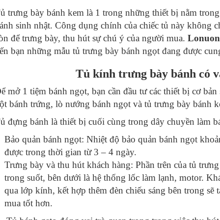
ủ trưng bày bánh kem là 1 trong những thiết bị nằm tron
ánh sinh nhật. Công dụng chính của chiếc tủ này không 
òn để trưng bày, thu hút sự chú ý của người mua.
Lonuon
ến bạn những mẫu tủ trưng bày bánh ngọt đang được cung
Tủ kính trưng bày bánh có va
ể mở 1 tiệm bánh ngọt, bạn cần đầu tư các thiết bị cơ bả
ột bánh trứng, lò nướng bánh ngọt và tủ trưng bày bánh 
ủ đựng bánh là thiết bị cuối cùng trong dây chuyền làm b
Bảo quản bánh ngọt: Nhiệt độ bảo quản bánh ngọt khoản
được trong thời gian từ 3 – 4 ngày.
Trưng bày và thu hút khách hàng: Phần trên của tủ trưng
trong suốt, bên dưới là hệ thống lốc làm lạnh, motor. Kh
qua lớp kính, kết hợp thêm đèn chiếu sáng bên trong sẽ t
mua tốt hơn.