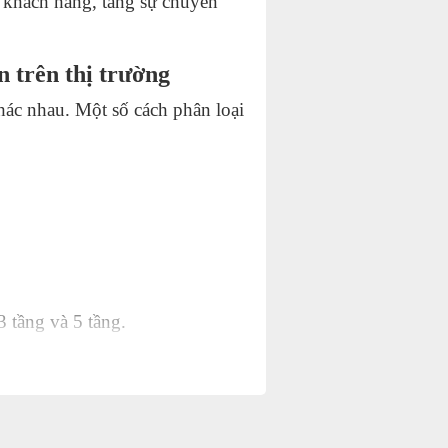
t khách hàng, tăng sự chuyên
n trên thị trường
hác nhau. Một số cách phân loại
3 tầng và 5 tầng.
h cong và tủ trưng bày kín vuông
ày bánh kem
kính trưng bày bánh kem có