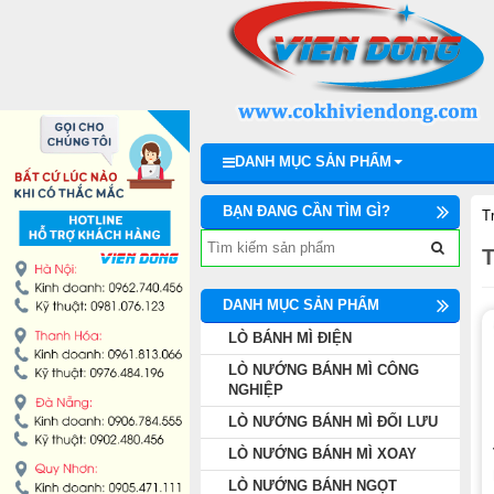
DANH MỤC SẢN PHẨM
LÒ BÁNH MÌ ĐIỆN
LÒ NƯỚNG BÁNH MÌ CÔNG NGHIỆP
DANH MỤC SẢN PHẨM
LÒ NƯỚNG BÁNH MÌ ĐỐI LƯU
BẠN ĐANG CẦN TÌM GÌ?
T
LÒ NƯỚNG BÁNH MÌ XOAY
LÒ NƯỚNG BÁNH NGỌT
DANH MỤC SẢN PHẨM
LÒ BÁNH MÌ ĐIỆN
DÂY CHUYỀN LÀM BÁNH
LÒ NƯỚNG BÁNH MÌ CÔNG
NGHIỆP
MÁY TRỘN BỘT ĐÁNH TRỨNG
LÒ NƯỚNG BÁNH MÌ ĐỐI LƯU
LÒ NƯỚNG BÁNH MÌ XOAY
MÁY CHIA BỘT BÁNH MÌ
LÒ NƯỚNG BÁNH NGỌT