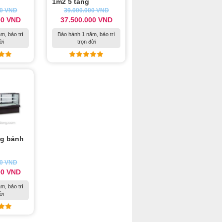
1m2 5 tầng
00
VND
39.000.000
VND
00
VND
37.500.000
VND
m, bảo trì
Bảo hành 1 năm, bảo trì
ời
trọn đời
g bánh
00
VND
00
VND
m, bảo trì
ời