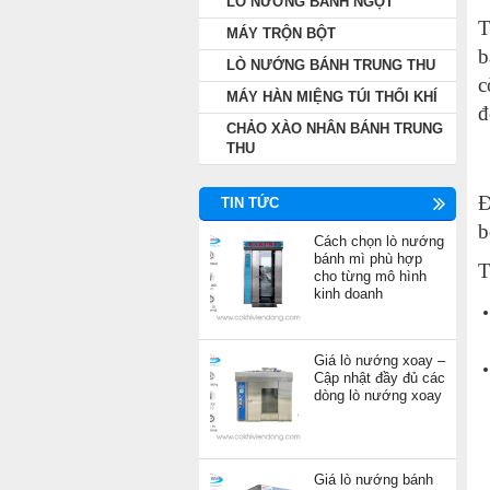
LÒ NƯỚNG BÁNH NGỌT
T
MÁY TRỘN BỘT
b
LÒ NƯỚNG BÁNH TRUNG THU
c
MÁY HÀN MIỆNG TÚI THỔI KHÍ
đ
CHẢO XÀO NHÂN BÁNH TRUNG
THU
Đ
TIN TỨC
b
Cách chọn lò nướng
bánh mì phù hợp
T
cho từng mô hình
kinh doanh
Giá lò nướng xoay –
Cập nhật đầy đủ các
dòng lò nướng xoay
Giá lò nướng bánh