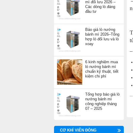
→
mì đối lưu 2026 –
Các dòng lò đáng
n
đầu tư
Báo giá lò nướng
T
bánh mì 2026–Tổng
hợp lò đối lưu và lò
t
xoay
–
6 kinh nghiệm mua
lò nướng bánh mì
chuẩn kỹ thuật, tiết
kiệm chi phí
Tổng hợp báo giá lò
–
nướng bánh mì
công nghiệp tháng
–
07 – 2025
M
CƠ KHÍ VIỄN ĐÔNG