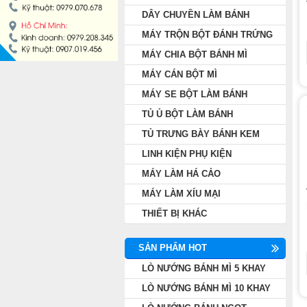
DÂY CHUYỀN LÀM BÁNH
MÁY CÁN BỘT MÌ
MÁY TRỘN BỘT ĐÁNH TRỨNG
MÁY SE BỘT LÀM BÁNH
MÁY CHIA BỘT BÁNH MÌ
MÁY CÁN BỘT MÌ
TỦ Ủ BỘT LÀM BÁNH
MÁY SE BỘT LÀM BÁNH
TỦ Ủ BỘT LÀM BÁNH
TỦ TRƯNG BÀY BÁNH KEM
TỦ TRƯNG BÀY BÁNH KEM
LINH KIỆN PHỤ KIỆN
LINH KIỆN PHỤ KIỆN
MÁY LÀM HÁ CẢO
MÁY LÀM HÁ CẢO
MÁY LÀM XÍU MẠI
THIẾT BỊ KHÁC
MÁY LÀM XÍU MẠI
SẢN PHẨM HOT
THIẾT BỊ KHÁC
LÒ NƯỚNG BÁNH MÌ 5 KHAY
LÒ NƯỚNG BÁNH MÌ 10 KHAY