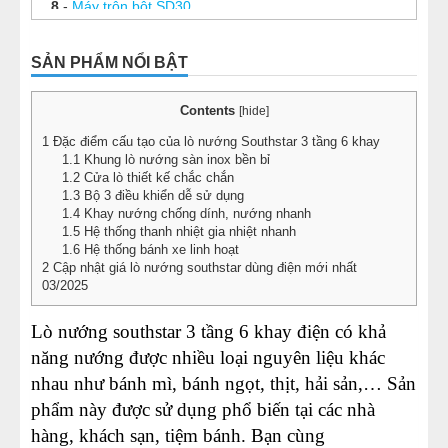
8
-
Máy trộn bột SD30
9
-
Máy trộn bột SD40
SẢN PHẨM NỔI BẬT
10
-
Máy trộn bột SD50
11
-
Chảo xào nhân 50 Lít
Contents
[
hide
]
12
-
Chảo xào nhân 100 lít
1
Đặc điểm cấu tạo của lò nướng Southstar 3 tầng 6 khay
1.1
Khung lò nướng sàn inox bền bỉ
13
-
Chảo xào nhân 150L
1.2
Cửa lò thiết kế chắc chắn
1.3
Bộ 3 điều khiển dễ sử dụng
14
-
Chảo xào nhân 200L
1.4
Khay nướng chống dính, nướng nhanh
15
-
Chảo xào nhân công nghiệp 300L
1.5
Hệ thống thanh nhiệt gia nhiệt nhanh
1.6
Hệ thống bánh xe linh hoạt
16
-
Chảo xào nhân 350 Lít
2
Cập nhật giá lò nướng southstar dùng điện mới nhất
03/2025
17
-
Tủ ủ bột 16 khay
18
-
Máy cán bột 2 chiều chân đứng DS 520B
Lò nướng southstar 3 tầng 6 khay điện có khả
năng nướng được nhiều loại nguyên liệu khác
19
-
Máy cán bột 2 chiều L 620
nhau như bánh mì, bánh ngọt, thịt, hải sản,… Sản
20
-
Máy thái thịt làm nhân bánh trung thu DQ1
phẩm này được sử dụng phổ biến tại các nhà
21
-
Máy máy xay thịt làm bánh trung thu
hàng, khách sạn, tiệm bánh. Bạn cùng