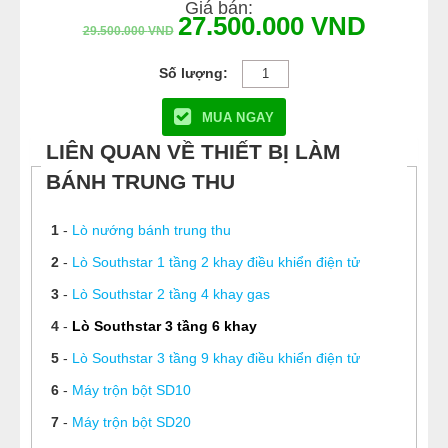
Giá bán:
27.500.000
VND
29.500.000
VND
MUA NGAY
LIÊN QUAN VỀ THIẾT BỊ LÀM
BÁNH TRUNG THU
1
-
Lò nướng bánh trung thu
2
-
Lò Southstar 1 tầng 2 khay điều khiển điện tử
3
-
Lò Southstar 2 tầng 4 khay gas
4
-
Lò Southstar 3 tầng 6 khay
5
-
Lò Southstar 3 tầng 9 khay điều khiển điện tử
6
-
Máy trộn bột SD10
7
-
Máy trộn bột SD20