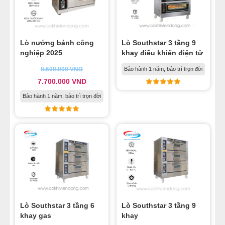
14
-
Chảo xào nhân 200L
15
-
Chảo xào nhân công nghiệp 300L
16
-
Chảo xào nhân 350 Lít
Lò nướng bánh công
Lò Southstar 3 tầng 9
17
-
Tủ ủ bột 16 khay
nghiệp 2025
khay điều khiển điện tử
18
-
Máy cán bột 2 chiều chân đứng DS 520B
8.500.000
VND
Bảo hành 1 năm, bảo trì trọn đời
19
-
Máy cán bột 2 chiều L 620
7.700.000
VND
20
-
Máy thái thịt làm nhân bánh trung thu DQ1
Bảo hành 1 năm, bảo trì trọn đời
21
-
Máy máy xay thịt làm bánh trung thu
22
-
Nồi nấu đường mạch nha làm bánh trung thu
23
-
Chảo xào nhân bánh trung thu dùng điện
24
-
Máy trộn bột làm bánh trung thu
25
-
Nồi sên nhân bánh trung thu
26
-
Lò Southstar 2 tầng 4 khay
Lò Southstar 3 tầng 6
Lò Southstar 3 tầng 9
27
-
Máy dập khuôn bánh trung thu
khay gas
khay