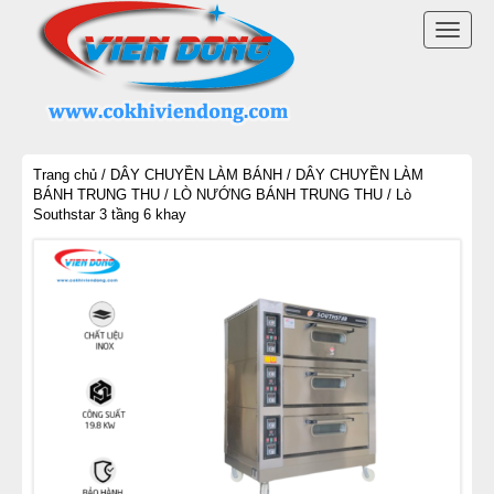
DANH MỤC SẢN PHẨM
TOGG
LÒ BÁNH MÌ ĐIỆN
NAVI
LÒ NƯỚNG BÁNH MÌ CÔNG NGHIỆP
Trang chủ
/
DÂY CHUYỀN LÀM BÁNH
/
DÂY CHUYỀN LÀM
LÒ NƯỚNG BÁNH MÌ ĐỐI LƯU
BÁNH TRUNG THU
/
LÒ NƯỚNG BÁNH TRUNG THU
/ Lò
Southstar 3 tầng 6 khay
LÒ NƯỚNG BÁNH MÌ XOAY
LÒ NƯỚNG BÁNH NGỌT
DÂY CHUYỀN LÀM BÁNH
MÁY TRỘN BỘT ĐÁNH TRỨNG
MÁY CHIA BỘT BÁNH MÌ