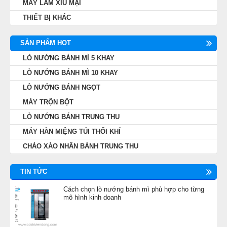
MÁY LÀM XÍU MẠI
THIẾT BỊ KHÁC
SẢN PHẨM HOT
LÒ NƯỚNG BÁNH MÌ 5 KHAY
LÒ NƯỚNG BÁNH MÌ 10 KHAY
LÒ NƯỚNG BÁNH NGỌT
MÁY TRỘN BỘT
LÒ NƯỚNG BÁNH TRUNG THU
MÁY HÀN MIỆNG TÚI THỔI KHÍ
CHẢO XÀO NHÂN BÁNH TRUNG THU
TIN TỨC
Cách chọn lò nướng bánh mì phù hợp cho từng
mô hình kinh doanh