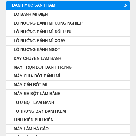
DANH MỤC SẢN PHẨM
LÒ BÁNH MÌ ĐIỆN
LÒ NƯỚNG BÁNH MÌ CÔNG NGHIỆP
LÒ NƯỚNG BÁNH MÌ ĐỐI LƯU
LÒ NƯỚNG BÁNH MÌ XOAY
LÒ NƯỚNG BÁNH NGỌT
DÂY CHUYỀN LÀM BÁNH
MÁY TRỘN BỘT ĐÁNH TRỨNG
MÁY CHIA BỘT BÁNH MÌ
MÁY CÁN BỘT MÌ
MÁY SE BỘT LÀM BÁNH
TỦ Ủ BỘT LÀM BÁNH
TỦ TRƯNG BÀY BÁNH KEM
LINH KIỆN PHỤ KIỆN
MÁY LÀM HÁ CẢO