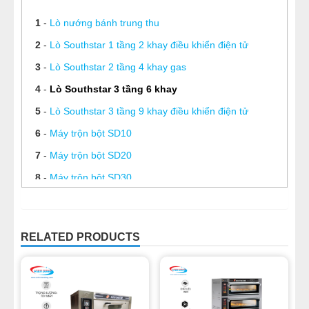
1
-
Lò nướng bánh trung thu
2
-
Lò Southstar 1 tầng 2 khay điều khiển điện tử
3
-
Lò Southstar 2 tầng 4 khay gas
4
-
Lò Southstar 3 tầng 6 khay
5
-
Lò Southstar 3 tầng 9 khay điều khiển điện tử
6
-
Máy trộn bột SD10
7
-
Máy trộn bột SD20
8
-
Máy trộn bột SD30
9
-
Máy trộn bột SD40
10
-
Máy trộn bột SD50
RELATED PRODUCTS
11
-
Chảo xào nhân 50 Lít
12
-
Chảo xào nhân 100 lít
13
-
Chảo xào nhân 150L