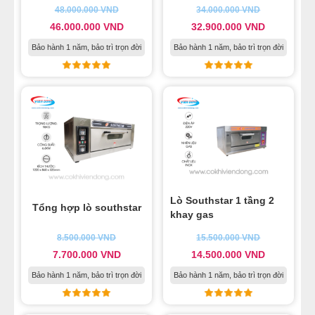
28
-
Máy hàn miệng túi bánh trung thu
48.000.000
VND
34.000.000
VND
29
-
Máy đóng date
46.000.000
VND
32.900.000
VND
30
-
Lò nướng bánh ngọt 3 tầng 9 khay Southstar
Bảo hành 1 năm, bảo trì trọn đời
Bảo hành 1 năm, bảo trì trọn đời
31
-
Máy nhồi nhân bánh trung thu Viễn Đông
32
-
Dây chuyền kinh doanh bánh Trung thu giá rẻ 2024
33
-
Quy trình làm bánh trung thu với các thiết bị của
Viễn Đông
Lò Southstar 1 tầng 2
Tổng hợp lò southstar
khay gas
8.500.000
VND
15.500.000
VND
7.700.000
VND
14.500.000
VND
Bảo hành 1 năm, bảo trì trọn đời
Bảo hành 1 năm, bảo trì trọn đời