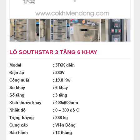
MÁY CÁN BỘT MÌ
MÁY SE BỘT LÀM BÁNH
TỦ Ủ BỘT LÀM BÁNH
LÒ SOUTHSTAR 3 TẦNG 6 KHAY
TỦ TRƯNG BÀY BÁNH KEM
Model
: 3T6K điện
LINH KIỆN PHỤ KIỆN
Điện áp
: 380V
Công suất
: 19.8 Kw
Số khay
: 6 khay
MÁY LÀM HÁ CẢO
Số tầng
: 3 tầng
Kích thước khay
: 400x600mm
MÁY LÀM XÍU MẠI
Nhiệt độ
: 0 – 300 độ C
Trọng lượng
: 288 kg
THIẾT BỊ KHÁC
Cung cấp
: Viễn Đông
Bảo hành
: 12 tháng