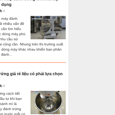
ử dụng
0
a máy đánh
rất nhiều vấn đề
 cần tìm hiểu
c dòng máy phù
 nhu cầu sử
ai cũng cần. Nhưng trên thị trường xuất
ều dòng máy khác nhau khiến bạn phân
 đánh...
ứng giá rẻ liệu có phải lựa chọn
0
ng cách tiết
đầu tư khi bạn
bánh mì là
y đánh trứng
ểm trước mắt có