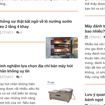
ông...
thể thấy được
bạn bỏ ra có
hững sự thật bất ngờ về lò nướng sườn
Máy đánh t
eo 2 tầng 4 khay
bao nhiêu?
27/10/23
-
0
27/02/23
-
Nhiều bà nội
cho gia đình 
máy đánh trứ
thuận tiện ch
trứng, đánh 
inh nghiệm lựa chọn địa chỉ bán máy hút
Vấn đề lớn nh
hân không uy tín
không, có ph
07/10/23
-
0
Hãy cùng Viễn
áy hút chân không hiện
ang được rất nhiều siêu thị
à cơ sở chế biến tin dùng
Lưu ý quan
hờ vào những tính năng
bánh ngọt
ượt trội của nó. Nếu bạn