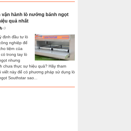
vận hành lò nướng bánh ngọt
hiệu quả nhất
0
 định đầu tư lò
ông nghiệp để
ho tiệm của
có trong tay lò
ngọt nhưng
h chưa thực sự hiệu quả? Hãy tham
i viết này để có phương pháp sử dụng lò
gọt Southstar sao...