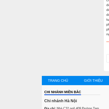
L
d
d
d
t
p
p
ng
TRANG CHỦ
GIỚI THIỆU
CHI NHÁNH MIỀN BẮC
Chi nhánh Hà Nội
Địa chỉ
:
Nhà C32 ngõ 409 Đường Tam