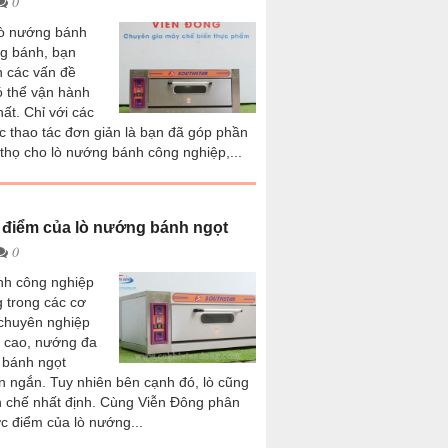
0
lò nướng bánh
g bánh, bạn
n các vấn đề
ó thể vận hành
hất. Chỉ với các
c thao tác đơn giản là bạn đã góp phần
 thọ cho lò nướng bánh công nghiệp,...
điểm của lò nướng bánh ngọt
0
h công nghiệp
 trong các cơ
chuyên nghiệp
t cao, nướng đa
 bánh ngọt
an ngắn. Tuy nhiên bên cạnh đó, lò cũng
 chế nhất định. Cùng Viễn Đông phân
c điểm của lò nướng...