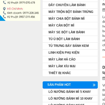
n
DÂY CHUYỀN LÀM BÁNH
MÁY CÁN BỘT MÌ
MÁY TRỘN BỘT ĐÁNH TRỨNG
L
MÁY SE BỘT LÀM BÁNH
MÁY CHIA BỘT BÁNH MÌ
đ
MÁY CÁN BỘT MÌ
h
TỦ Ủ BỘT LÀM BÁNH
b
MÁY SE BỘT LÀM BÁNH
b
TỦ Ủ BỘT LÀM BÁNH
n
TỦ TRƯNG BÀY BÁNH KEM
c
TỦ TRƯNG BÀY BÁNH KEM
n
LINH KIỆN PHỤ KIỆN
LINH KIỆN PHỤ KIỆN
MÁY LÀM HÁ CẢO
MÁY LÀM HÁ CẢO
MÁY LÀM XÍU MẠI
D
t
THIẾT BỊ KHÁC
MÁY LÀM XÍU MẠI
SẢN PHẨM HOT
V
THIẾT BỊ KHÁC
t
LÒ NƯỚNG BÁNH MÌ 5 KHAY
k
LÒ NƯỚNG BÁNH MÌ 10 KHAY
s
Q