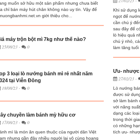
27/02/23
-
ang muốn sở hữu một sản phẩm nhưng chưa biết
ịa chỉ bán máy hút chân không nào uy tín. Vậy để
Khi sử dụng 
onuongbanhmi.net.vn giới thiệu cho...
ngọt để nướn
cần chú ý đế
sau đây để c
lò hiệu quả n
iá máy trộn bột mì 7kg như thế nào?
chú ý nhỏ, cá
25/08/23
-
0
làm tăng tuổi
Ưu- nhược 
op 3 loại lò nướng bánh mì rẻ nhất năm
27/02/23
-
024 tại Viễn Đông
18/08/23
-
0
Lò nướng bán
được sử dụng
sở làm bánh 
với năng suấ
dạng các loại
ây chuyền làm bánh mỳ hữu cơ
trong thời gi
17/08/23
-
0
có những hạn
tích ưu- nhượ
ánh mì là món ăn quen thuộc của người dân Việt
am nhưng gần đây nhiều người lại vô cùng hoang