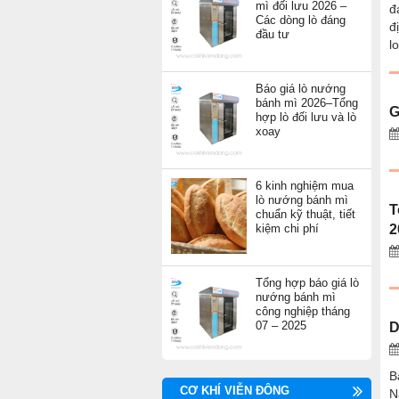
mì đối lưu 2026 –
đ
Các dòng lò đáng
đ
đầu tư
l
Báo giá lò nướng
bánh mì 2026–Tổng
G
hợp lò đối lưu và lò
xoay
6 kinh nghiệm mua
lò nướng bánh mì
T
chuẩn kỹ thuật, tiết
kiệm chi phí
2
Tổng hợp báo giá lò
nướng bánh mì
công nghiệp tháng
07 – 2025
D
B
CƠ KHÍ VIỄN ĐÔNG
N