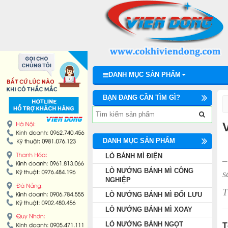
DANH MỤC SẢN PHẨM
LÒ BÁNH MÌ ĐIỆN
LÒ NƯỚNG BÁNH MÌ CÔNG NGHIỆP
DANH MỤC SẢN PHẨM
LÒ NƯỚNG BÁNH MÌ ĐỐI LƯU
BẠN ĐANG CẦN TÌM GÌ?
LÒ NƯỚNG BÁNH MÌ XOAY
LÒ NƯỚNG BÁNH NGỌT
DANH MỤC SẢN PHẨM
LÒ BÁNH MÌ ĐIỆN
–
DÂY CHUYỀN LÀM BÁNH
LÒ NƯỚNG BÁNH MÌ CÔNG
s
NGHIỆP
MÁY TRỘN BỘT ĐÁNH TRỨNG
T
LÒ NƯỚNG BÁNH MÌ ĐỐI LƯU
LÒ NƯỚNG BÁNH MÌ XOAY
MÁY CHIA BỘT BÁNH MÌ
LÒ NƯỚNG BÁNH NGỌT
T