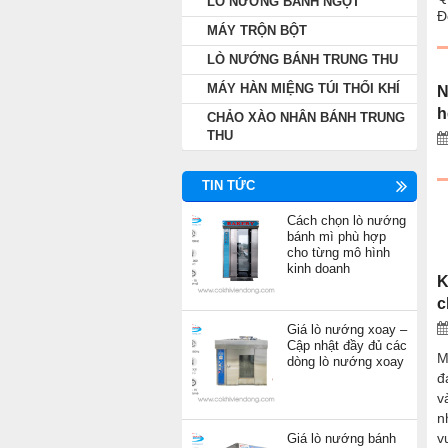
LÒ NƯỚNG BÁNH NGỌT
Đ
MÁY TRỘN BỘT
LÒ NƯỚNG BÁNH TRUNG THU
MÁY HÀN MIỆNG TÚI THỔI KHÍ
N
h
CHẢO XÀO NHÂN BÁNH TRUNG
THU
TIN TỨC
Cách chọn lò nướng
bánh mì phù hợp
cho từng mô hình
kinh doanh
K
c
Giá lò nướng xoay –
Cập nhật đầy đủ các
M
dòng lò nướng xoay
đ
v
n
v
Giá lò nướng bánh