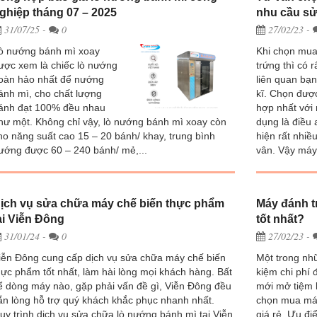
ghiệp tháng 07 – 2025
nhu cầu s
31/07/25
-
0
27/02/23
-
ò nướng bánh mì xoay
Khi chọn mu
ược xem là chiếc lò nướng
trứng thì có 
oàn hảo nhất để nướng
liên quan bạn
ánh mì, cho chất lượng
kĩ. Chọn đượ
ánh đạt 100% đều nhau
hợp nhất với
hư một. Không chỉ vậy, lò nướng bánh mì xoay còn
dụng là điều 
ho năng suất cao 15 – 20 bánh/ khay, trung bình
hiện rất nhi
ướng được 60 – 240 bánh/ mẻ,...
vân. Vậy máy
ịch vụ sửa chữa máy chế biến thực phẩm
Máy đánh tr
ại Viễn Đông
tốt nhất?
31/01/24
-
0
27/02/23
-
iễn Đông cung cấp dịch vụ sửa chữa máy chế biến
Một trong nhữ
hực phẩm tốt nhất, làm hài lòng mọi khách hàng. Bất
kiệm chi phí 
ể dòng máy nào, gặp phải vấn đề gì, Viễn Đông đều
mới mở tiệm 
ẵn lòng hỗ trợ quý khách khắc phục nhanh nhất.
chọn mua má
uy trình dịch vụ sửa chữa lò nướng bánh mì tại Viễn
giá rẻ. Ưu đi