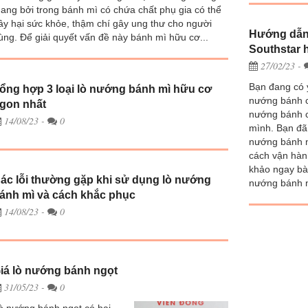
ang bởi trong bánh mì có chứa chất phụ gia có thể
ây hại sức khỏe, thậm chí gây ung thư cho người
Hướng dẫn 
ùng. Để giải quyết vấn đề này bánh mì hữu cơ...
Southstar 
27/02/23
-
Bạn đang có ý
ổng hợp 3 loại lò nướng bánh mì hữu cơ
nướng bánh c
gon nhất
nướng bánh c
14/08/23
-
0
mình. Bạn đã 
nướng bánh 
cách vận hàn
khảo ngay bà
ác lỗi thường gặp khi sử dụng lò nướng
nướng bánh n
ánh mì và cách khắc phục
14/08/23
-
0
iá lò nướng bánh ngọt
31/05/23
-
0