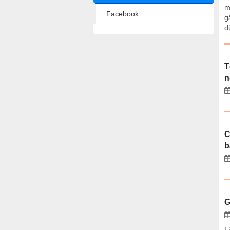
m
Facebook
g
d
T
n
C
b
G