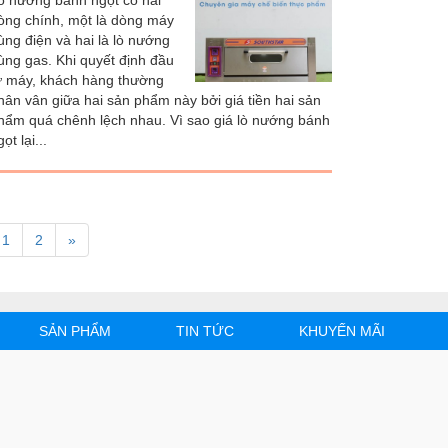
ò nướng bánh ngọt có hai
òng chính, một là dòng máy
ùng điện và hai là lò nướng
ùng gas. Khi quyết định đầu
ư máy, khách hàng thường
hân vân giữa hai sản phẩm này bởi giá tiền hai sản
hẩm quá chênh lệch nhau. Vì sao giá lò nướng bánh
ọt lại...
1
2
»
SẢN PHẨM
TIN TỨC
KHUYẾN MÃI