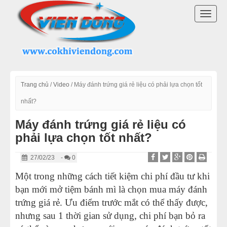
DANH MỤC SẢN PHẨM
TOGG
LÒ BÁNH MÌ ĐIỆN
NAVI
LÒ NƯỚNG BÁNH MÌ CÔNG NGHIỆP
LÒ NƯỚNG BÁNH MÌ ĐỐI LƯU
Trang chủ
/
Video
/
Máy đánh trứng giá rẻ liệu có phải lựa chọn tốt
nhất?
LÒ NƯỚNG BÁNH MÌ XOAY
Máy đánh trứng giá rẻ liệu có
phải lựa chọn tốt nhất?
LÒ NƯỚNG BÁNH NGỌT
27/02/23
-
0
DÂY CHUYỀN LÀM BÁNH
Một trong những cách tiết kiệm chi phí đầu tư khi
bạn mới mở tiệm bánh mì là chọn mua máy đánh
MÁY TRỘN BỘT ĐÁNH TRỨNG
trứng giá rẻ. Ưu điểm trước mắt có thể thấy được,
MÁY CHIA BỘT BÁNH MÌ
nhưng sau 1 thời gian sử dụng, chi phí bạn bỏ ra