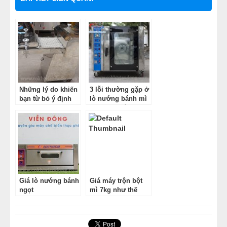
Những lý do khiến
3 lỗi thường gặp ở
bạn từ bỏ ý định
lò nướng bánh mì
mua máy se bánh
và cách khắc phục
mì cũ
Giá lò nướng bánh
Giá máy trộn bột
ngọt
mì 7kg như thế
nào?