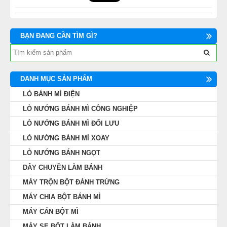
BẠN ĐANG CẦN TÌM GÌ?
DANH MỤC SẢN PHẨM
LÒ BÁNH MÌ ĐIỆN
LÒ NƯỚNG BÁNH MÌ CÔNG NGHIỆP
LÒ NƯỚNG BÁNH MÌ ĐỐI LƯU
LÒ NƯỚNG BÁNH MÌ XOAY
LÒ NƯỚNG BÁNH NGỌT
DÂY CHUYỀN LÀM BÁNH
MÁY TRỘN BỘT ĐÁNH TRỨNG
MÁY CHIA BỘT BÁNH MÌ
MÁY CÁN BỘT MÌ
MÁY SE BỘT LÀM BÁNH