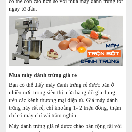
có thể còn cao hơn so với mua máy đánh trứng tốt
MÁY CÁN BỘT MÌ
ngay từ đầu.
MÁY SE BỘT LÀM BÁNH
TỦ Ủ BỘT LÀM BÁNH
TỦ TRƯNG BÀY BÁNH KEM
LINH KIỆN PHỤ KIỆN
Mua máy đánh trứng giá rẻ
MÁY LÀM HÁ CẢO
Bạn có thể thấy máy đánh trứng rẻ được bán ở
nhiều nơi: trong siêu thị, cửa hàng đồ gia dụng,
MÁY LÀM XÍU MẠI
trên các kênh thương mại điện tử. Giá máy đánh
trứng này rất rẻ, chỉ khoảng 1- 2 triệu đồng, thậm
THIẾT BỊ KHÁC
chí có máy chỉ vài trăm nghìn.
Máy đánh trứng giá rẻ được chào bán rộng rãi với