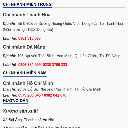
CHI NHÁNH MIỀN TRUNG
Chi nhánh Thanh Hóa
Địa chỉ
: Số 07/02/03 Đường Hoàng Quốc Việt, Đông Hải, Tp Thanh Hóa
(Gần Trường THCS Đông Hải)
Liên hệ
:
0961 813 066
Chi nhánh Đà Nẵng
Địa chỉ
:
108 Nguyễn Thái Bình, Hòa Minh, Q. Liên Chiểu, Tp. Đà Nẵng
Liên hệ
:
0906 784 555/ 0236 3769 333
CHI NHÁNH MIỀN NAM
Chi nhánh Hồ Chí Minh
Địa chỉ
:
số 87 Đỗ Bí, Phường Phú Thạnh, TP Hồ Chí Minh
Liên hệ
:
0979 208 345 / 0982 041 678
HƯỚNG DẪN
Xưởng sản xuất
Xã Đại Áng, Thành phố Hà Nội