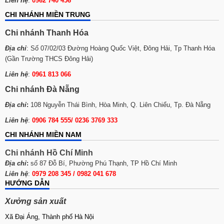
Liên hệ
:
0962 740 456
CHI NHÁNH MIỀN TRUNG
Chi nhánh Thanh Hóa
Địa chỉ
: Số 07/02/03 Đường Hoàng Quốc Việt, Đông Hải, Tp Thanh Hóa
(Gần Trường THCS Đông Hải)
Liên hệ
:
0961 813 066
Chi nhánh Đà Nẵng
Địa chỉ
:
108 Nguyễn Thái Bình, Hòa Minh, Q. Liên Chiểu, Tp. Đà Nẵng
Liên hệ
:
0906 784 555/ 0236 3769 333
CHI NHÁNH MIỀN NAM
Chi nhánh Hồ Chí Minh
Địa chỉ
:
số 87 Đỗ Bí, Phường Phú Thạnh, TP Hồ Chí Minh
Liên hệ
:
0979 208 345 / 0982 041 678
HƯỚNG DẪN
Xưởng sản xuất
Xã Đại Áng, Thành phố Hà Nội