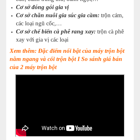
Cơ sở đóng gói gia vị
Cơ sở chăn nuôi gia súc gia cầm:
trộn cám,
các loại ngũ cốc,…
Cơ sở chế biến cà phê rang xay:
trộn cà phê
xay với gia vị các loại
Xem thêm: Đặc điểm nổi bật của máy trộn bột
nằm ngang và cối trộn bột I So sánh giá bán
của 2 máy trộn bột