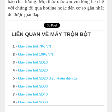
bảo chất lượng. Mọi thắc mắc xin vui lòng liên hệ
với chúng tôi qua hotline hoặc đến cơ sở gần nhất
để được giải đáp.
LIÊN QUAN VỀ MÁY TRỘN BỘT
1
-
Máy trộn bột 7Kg VN
2
-
Máy trộn bột 10Kg VN
3
-
Máy trộn bột SD10
4
-
Máy trộn bột SD20
5
-
Máy trộn bột SD20 điều khiển điện tử
6
-
Máy trộn bột SD30
7
-
Máy trộn bột SD40
8
-
Máy trộn bột SD50
9
-
Máy trộn bột ngang 10kg