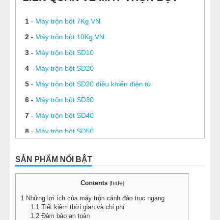
1
-
Máy trộn bột 7Kg VN
2
-
Máy trộn bột 10Kg VN
3
-
Máy trộn bột SD10
4
-
Máy trộn bột SD20
5
-
Máy trộn bột SD20 điều khiển điện tử
6
-
Máy trộn bột SD30
7
-
Máy trộn bột SD40
8
-
Máy trộn bột SD50
9
-
Máy trộn bột ngang 10kg
SẢN PHẨM NỔI BẬT
10
-
Máy trộn bột ngang 15kg
11
-
Máy trộn bột ngang 20kg
Contents
[
hide
]
12
-
Máy trộn thực phẩm nằm ngang 25kg
1
Những lợi ích của máy trộn cánh đảo trục ngang
1.1
Tiết kiệm thời gian và chi phí
13
-
Máy trộn bột ngang 30kg
1.2
Đảm bảo an toàn