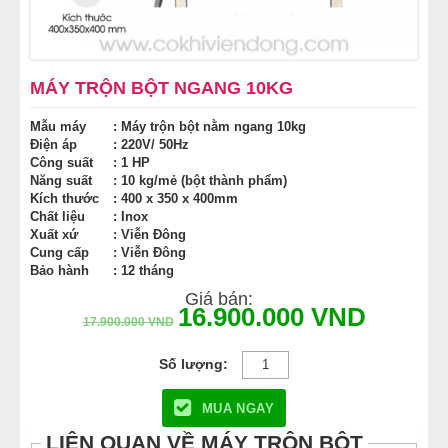
MÁY CÁN BỘT MÌ
MÁY SE BỘT LÀM BÁNH
MÁY TRỘN BỘT NGANG 10KG
Mẫu máy
: Máy trộn bột nằm ngang 10kg
TỦ Ủ BỘT LÀM BÁNH
Điện áp
: 220V/ 50Hz
Công suất
: 1 HP
TỦ TRƯNG BÀY BÁNH KEM
Năng suất
: 10 kg/mẻ (bột thành phẩm)
Kích thước
: 400 x 350 x 400mm
Chất liệu
: Inox
LINH KIỆN PHỤ KIỆN
Xuất xứ
: Viễn Đông
Cung cấp
: Viễn Đông
Bảo hành
: 12 tháng
MÁY LÀM HÁ CẢO
Giá bán:
16.900.000
VND
17.900.000
VND
MÁY LÀM XÍU MẠI
THIẾT BỊ KHÁC
MUA NGAY
LIÊN QUAN VỀ MÁY TRỘN BỘT