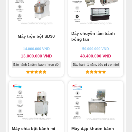
24
-
Máy trộn nằm ngang
25
-
Máy trộn bột làm bánh trung thu
26
-
Máy trộn bột 10 Kg
Dây chuyền làm bánh
27
-
Máy trộn bột ngang 10kg
Máy trộn bột SD30
bông lan
28
-
Máy trộn bột đánh trứng 30 Lit B30G
14.000.000
VND
50.000.000
VND
29
-
Máy trộn thực phẩm nằm ngang 50Kg
13.000.000
VND
48.400.000
VND
30
-
Máy trộn bột mì Việt Nam motor cũ
Bảo hành 1 năm, bảo trì trọn đời
Bảo hành 1 năm, bảo trì trọn đời
Máy chia bột bánh mì
Máy dập khuôn bánh