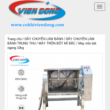
DANH MỤC SẢN PHẨM
TOGG
LÒ BÁNH MÌ ĐIỆN
NAVI
LÒ NƯỚNG BÁNH MÌ CÔNG NGHIỆP
Trang chủ
/
DÂY CHUYỀN LÀM BÁNH
/
DÂY CHUYỀN LÀM
LÒ NƯỚNG BÁNH MÌ ĐỐI LƯU
BÁNH TRUNG THU
/
MÁY TRỘN BỘT MÌ ĐẶC
/ Máy trộn bột
ngang 10kg
LÒ NƯỚNG BÁNH MÌ XOAY
LÒ NƯỚNG BÁNH NGỌT
DÂY CHUYỀN LÀM BÁNH
MÁY TRỘN BỘT ĐÁNH TRỨNG
MÁY CHIA BỘT BÁNH MÌ