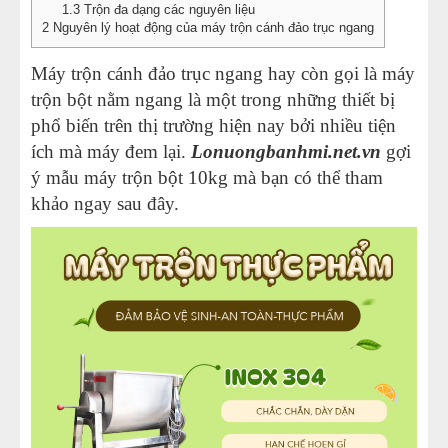
1.3
Trộn đa dạng các nguyên liệu
14
-
Máy trộn bột ngang 50kg
2
Nguyên lý hoạt động của máy trộn cánh đảo trục ngang
15
-
Máy trộn bột đánh trứng 10 Lit B10G
Máy trộn cánh đảo trục ngang hay còn gọi là máy
16
-
Máy trộn bột đánh trứng 15 Lit B15G
trộn bột nằm ngang là một trong những thiết bị
17
-
Máy trộn bột đánh trứng 20 Lit B20G
phổ biến trên thị trường hiện nay bởi nhiều tiện
18
-
Máy trộn bột đánh trứng 30 Lit B30G
ích mà máy đem lại.
Lonuongbanhmi.net.vn
gợi
19
-
Máy đánh trứng trộn bột 5L B5
ý mẫu máy trộn bột 10kg mà bạn có thể tham
khảo ngay sau đây.
20
-
Máy đánh trứng trộn bột 7L B7
21
-
Máy làm kem cheese 5L B5
22
-
Máy trộn bột đánh trứng 2024
23
-
Máy trộn bột mì thương hiệu Viễn Đông
24
-
Máy trộn nằm ngang
25
-
Máy trộn bột làm bánh trung thu
26
-
Máy trộn bột 10 Kg
27
-
Máy trộn bột ngang 10kg