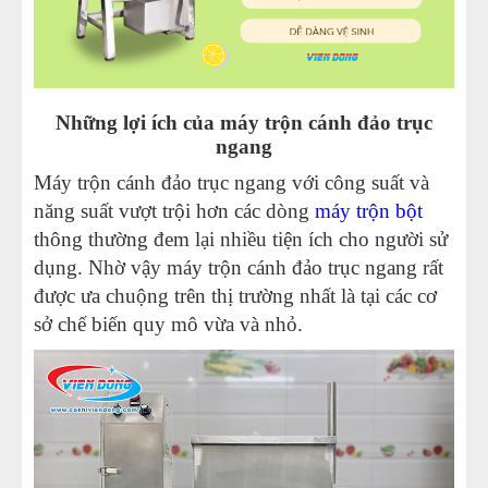
28
-
Máy trộn bột đánh trứng 30 Lit B30G
29
-
Máy trộn thực phẩm nằm ngang 50Kg
30
-
Máy trộn bột mì Việt Nam motor cũ
Những lợi ích của máy trộn cánh đảo trục
ngang
Máy trộn cánh đảo trục ngang với công suất và
năng suất vượt trội hơn các dòng
máy trộn bột
thông thường đem lại nhiều tiện ích cho người sử
dụng. Nhờ vậy máy trộn cánh đảo trục ngang rất
được ưa chuộng trên thị trường nhất là tại các cơ
sở chế biến quy mô vừa và nhỏ.