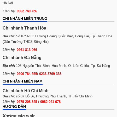
Hà Nội
Liên hệ
:
0962 740 456
CHI NHÁNH MIỀN TRUNG
Chi nhánh Thanh Hóa
Địa chỉ
: Số 07/02/03 Đường Hoàng Quốc Việt, Đông Hải, Tp Thanh Hóa
(Gần Trường THCS Đông Hải)
Liên hệ
:
0961 813 066
Chi nhánh Đà Nẵng
Địa chỉ
:
108 Nguyễn Thái Bình, Hòa Minh, Q. Liên Chiểu, Tp. Đà Nẵng
Liên hệ
:
0906 784 555/ 0236 3769 333
CHI NHÁNH MIỀN NAM
Chi nhánh Hồ Chí Minh
Địa chỉ
:
số 87 Đỗ Bí, Phường Phú Thạnh, TP Hồ Chí Minh
Liên hệ
:
0979 208 345 / 0982 041 678
HƯỚNG DẪN
Xưởng sản xuất