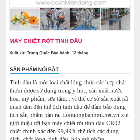
MÁY CÁN BỘT MÌ
MÁY SE BỘT LÀM BÁNH
TỦ Ủ BỘT LÀM BÁNH
MÁY CHIẾT RÓT TINH DẦU
Xuất xứ: Trung Quốc
Bảo hành: 12 tháng
TỦ TRƯNG BÀY BÁNH KEM
SẢN PHẨM NỔI BẬT
LINH KIỆN PHỤ KIỆN
Tinh dầu là một loại chất lỏng chứa các hợp chất
MÁY LÀM HÁ CẢO
thơm được sử dụng trong y học, sản xuất nước
hoa, mỹ phẩm, sữa tắm,.. vì thế cơ sở sản xuất rất
MÁY LÀM XÍU MẠI
quan tâm đến thể tích tinh dầu để đảm bảo dung
tích sản phẩm bán ra.
Lonuongbanhmi.net.vn
xin
THIẾT BỊ KHÁC
giới thiệu tới bạn máy chiết rót tinh dầu CR02
chiết chính xác đến 99,99% thể tích các dung
dịch, chất lỏng, tinh dầu, hóa mỹ phẩm,…