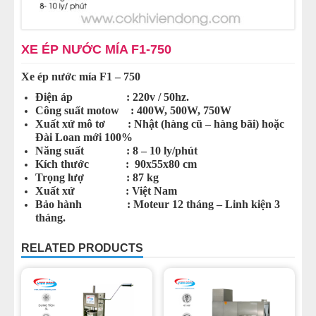
MÁY CÁN BỘT MÌ
XE ÉP NƯỚC MÍA F1-750
MÁY SE BỘT LÀM BÁNH
Xe ép nước mía F1 – 750
TỦ Ủ BỘT LÀM BÁNH
Điện áp : 220v / 50hz.
Công suất motow : 400W, 500W, 750W
Xuất xứ mô tơ : Nhật (hàng cũ – hàng bãi) hoặc
TỦ TRƯNG BÀY BÁNH KEM
Đài Loan mới 100%
Năng suất : 8 – 10 ly/phút
LINH KIỆN PHỤ KIỆN
Kích thước : 90x55x80 cm
Trọng lượ : 87 kg
Xuất xứ : Việt Nam
MÁY LÀM HÁ CẢO
Bảo hành : Moteur 12 tháng – Linh kiện 3
tháng.
MÁY LÀM XÍU MẠI
RELATED PRODUCTS
THIẾT BỊ KHÁC