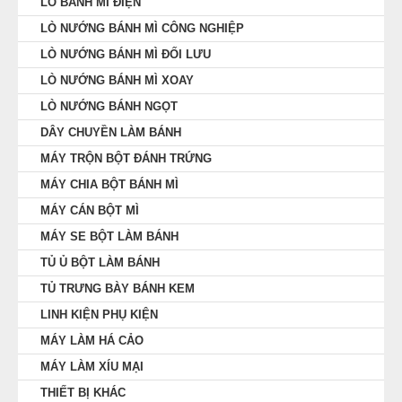
LÒ BÁNH MÌ ĐIỆN
LÒ NƯỚNG BÁNH MÌ CÔNG NGHIỆP
LÒ NƯỚNG BÁNH MÌ ĐỐI LƯU
LÒ NƯỚNG BÁNH MÌ XOAY
LÒ NƯỚNG BÁNH NGỌT
DÂY CHUYỀN LÀM BÁNH
MÁY TRỘN BỘT ĐÁNH TRỨNG
MÁY CHIA BỘT BÁNH MÌ
MÁY CÁN BỘT MÌ
MÁY SE BỘT LÀM BÁNH
TỦ Ủ BỘT LÀM BÁNH
TỦ TRƯNG BÀY BÁNH KEM
LINH KIỆN PHỤ KIỆN
MÁY LÀM HÁ CẢO
MÁY LÀM XÍU MẠI
THIẾT BỊ KHÁC