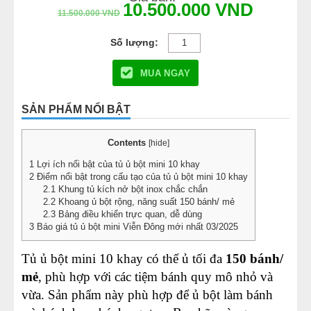
10.500.000
VND
11.500.000
VND
MUA NGAY
SẢN PHẨM NỔI BẬT
Contents
[
hide
]
1
Lợi ích nổi bật của tủ ủ bột mini 10 khay
2
Điểm nổi bật trong cấu tạo của tủ ủ bột mini 10 khay
2.1
Khung tủ kích nở bột inox chắc chắn
2.2
Khoang ủ bột rộng, năng suất 150 bánh/ mẻ
2.3
Bảng điều khiển trực quan, dễ dùng
3
Báo giá tủ ủ bột mini Viễn Đông mới nhất 03/2025
Tủ ủ bột mini 10 khay có thể ủ tối đa
150 bánh/
mẻ
, phù hợp với các tiệm bánh quy mô nhỏ và
vừa. Sản phẩm này phù hợp để ủ bột làm bánh