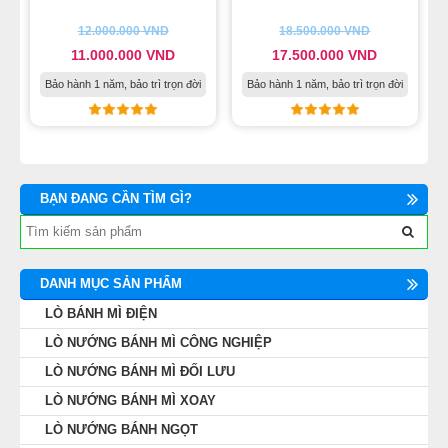
12.000.000
VND
18.500.000
VND
11.000.000
VND
17.500.000
VND
Bảo hành 1 năm, bảo trì trọn đời
Bảo hành 1 năm, bảo trì trọn đời
BẠN ĐANG CẦN TÌM GÌ?
DANH MỤC SẢN PHẨM
LÒ BÁNH MÌ ĐIỆN
LÒ NƯỚNG BÁNH MÌ CÔNG NGHIỆP
LÒ NƯỚNG BÁNH MÌ ĐỐI LƯU
LÒ NƯỚNG BÁNH MÌ XOAY
LÒ NƯỚNG BÁNH NGỌT