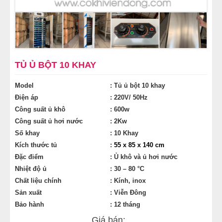
MÁY CÁN BỘT MÌ
MÁY SE BỘT LÀM BÁNH
TỦ Ủ BỘT LÀM BÁNH
TỦ Ủ BỘT 10 KHAY
Model
: Tủ ủ bột 10 khay
TỦ TRƯNG BÀY BÁNH KEM
Điện áp
: 220V/ 50Hz
Công suất ủ khô
: 600w
LINH KIỆN PHỤ KIỆN
Công suất ủ hơi nước
: 2Kw
Số khay
: 10 Khay
MÁY LÀM HÁ CẢO
Kích thước tủ
:
55 x 85 x 140 cm
Đặc điểm
: Ủ khô và ủ hơi nước
MÁY LÀM XÍU MẠI
Nhiệt độ ủ
: 30 – 80 °C
Chất liệu chính
: Kính, inox
THIẾT BỊ KHÁC
Sản xuất
: Viễn Đông
Bảo hành
: 12 tháng
Giá bán: