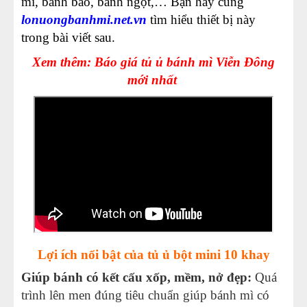
mì, bánh bao, bánh ngọt,… Bạn hãy cùng
lonuongbanhmi.net.vn
tìm hiểu thiết bị này
trong bài viết sau.
Xem thêm: Báo giá tủ ủ bánh mì Viễn Đông
mới nhất
Lợi ích nổi bật của tủ ủ bột mini 10 khay
Giúp bánh có kết cấu xốp, mềm, nở đẹp:
Quá
trình lên men đúng tiêu chuẩn giúp bánh mì có