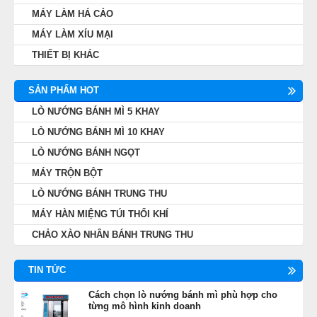
MÁY LÀM HÁ CẢO
MÁY LÀM XÍU MẠI
THIẾT BỊ KHÁC
SẢN PHẨM HOT
LÒ NƯỚNG BÁNH MÌ 5 KHAY
LÒ NƯỚNG BÁNH MÌ 10 KHAY
LÒ NƯỚNG BÁNH NGỌT
MÁY TRỘN BỘT
LÒ NƯỚNG BÁNH TRUNG THU
MÁY HÀN MIỆNG TÚI THỔI KHÍ
CHẢO XÀO NHÂN BÁNH TRUNG THU
TIN TỨC
Cách chọn lò nướng bánh mì phù hợp cho
từng mô hình kinh doanh