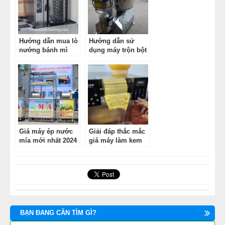
MÁY CÁN BỘT MÌ
MÁY SE BỘT LÀM BÁNH
Hướng dẫn mua lò
Hướng dẫn sử
nướng bánh mì
dụng máy trộn bột
chính hãng
mì Việt Nam
TỦ Ủ BỘT LÀM BÁNH
TỦ TRƯNG BÀY BÁNH KEM
LINH KIỆN PHỤ KIỆN
Giá máy ép nước
Giải đáp thắc mắc
mía mới nhất 2024
giá máy làm kem
MÁY LÀM HÁ CẢO
bingsu
MÁY LÀM XÍU MẠI
THIẾT BỊ KHÁC
BẠN ĐANG CẦN TÌM GÌ?