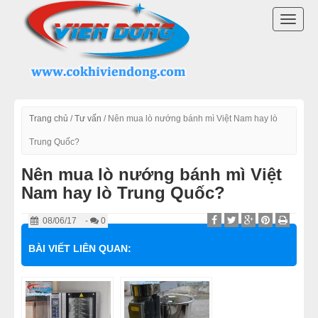
DANH MỤC SẢN PHẨM
TOGG
LÒ BÁNH MÌ ĐIỆN
NAVI
LÒ NƯỚNG BÁNH MÌ CÔNG NGHIỆP
LÒ NƯỚNG BÁNH MÌ ĐỐI LƯU
Trang chủ
/
Tư vấn
/
Nên mua lò nướng bánh mì Việt Nam hay lò
Trung Quốc?
LÒ NƯỚNG BÁNH MÌ XOAY
Nên mua lò nướng bánh mì Việt
Nam hay lò Trung Quốc?
LÒ NƯỚNG BÁNH NGỌT
08/06/17
-
0
DÂY CHUYỀN LÀM BÁNH
BÀI VIẾT LIÊN QUAN:
MÁY TRỘN BỘT ĐÁNH TRỨNG
MÁY CHIA BỘT BÁNH MÌ