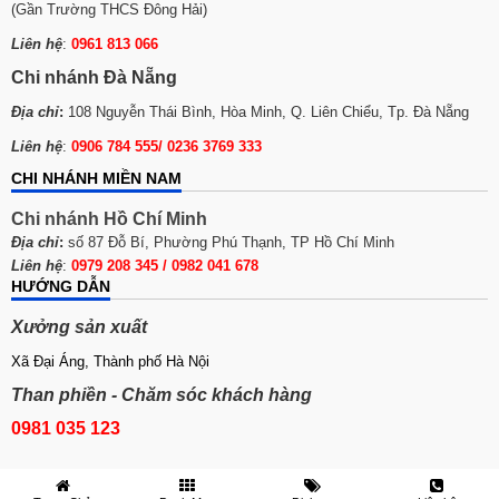
(Gần Trường THCS Đông Hải)
Liên hệ
:
0961 813 066
Chi nhánh Đà Nẵng
Địa chỉ
:
108 Nguyễn Thái Bình, Hòa Minh, Q. Liên Chiểu, Tp. Đà Nẵng
Liên hệ
:
0906 784 555/ 0236 3769 333
CHI NHÁNH MIỀN NAM
Chi nhánh Hồ Chí Minh
Địa chỉ
:
số 87 Đỗ Bí, Phường Phú Thạnh, TP Hồ Chí Minh
Liên hệ
:
0979 208 345 / 0982 041 678
HƯỚNG DẪN
Xưởng sản xuất
Xã Đại Áng, Thành phố Hà Nội
Than phiền - Chăm sóc khách hàng
0981 035 123
© 2017 Lò nướng bánh mì Viễn Đông. Thiết kế Website bởi VietMoz.