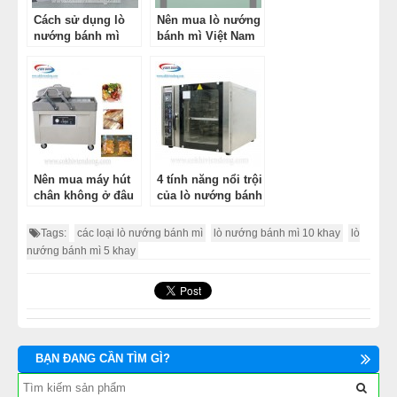
Cách sử dụng lò
Nên mua lò nướng
MÁY CÁN BỘT MÌ
nướng bánh mì
bánh mì Việt Nam
hay lò Trung
MÁY SE BỘT LÀM BÁNH
Quốc?
TỦ Ủ BỘT LÀM BÁNH
TỦ TRƯNG BÀY BÁNH KEM
Nên mua máy hút
4 tính năng nổi trội
chân không ở đâu
của lò nướng bánh
LINH KIỆN PHỤ KIỆN
tại Hà Nội?
mì Southstar
Tags:
các loại lò nướng bánh mì
lò nướng bánh mì 10 khay
lò
MÁY LÀM HÁ CẢO
nướng bánh mì 5 khay
MÁY LÀM XÍU MẠI
THIẾT BỊ KHÁC
BẠN ĐANG CẦN TÌM GÌ?