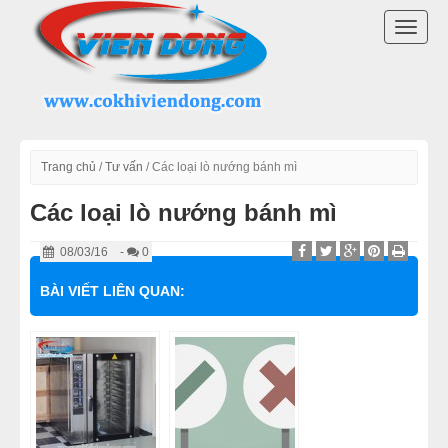
DANH MỤC SẢN PHẨM
TOGG
LÒ BÁNH MÌ ĐIỆN
NAVI
LÒ NƯỚNG BÁNH MÌ CÔNG NGHIỆP
LÒ NƯỚNG BÁNH MÌ ĐỐI LƯU
Trang chủ
/
Tư vấn
/
Các loại lò nướng bánh mì
Các loại lò nướng bánh mì
LÒ NƯỚNG BÁNH MÌ XOAY
08/03/16
-
0
LÒ NƯỚNG BÁNH NGỌT
BÀI VIẾT LIÊN QUAN:
DÂY CHUYỀN LÀM BÁNH
MÁY TRỘN BỘT ĐÁNH TRỨNG
MÁY CHIA BỘT BÁNH MÌ