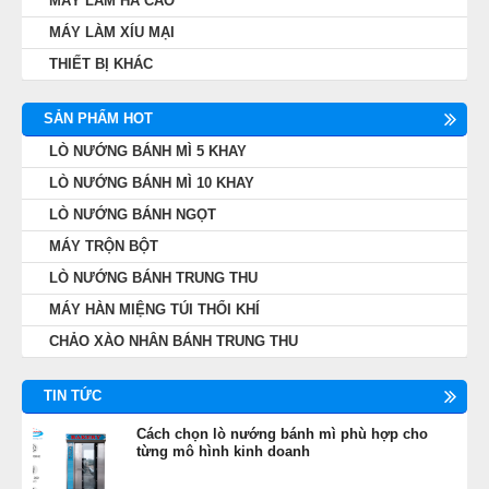
MÁY LÀM HÁ CẢO
MÁY LÀM XÍU MẠI
THIẾT BỊ KHÁC
SẢN PHẨM HOT
LÒ NƯỚNG BÁNH MÌ 5 KHAY
LÒ NƯỚNG BÁNH MÌ 10 KHAY
LÒ NƯỚNG BÁNH NGỌT
MÁY TRỘN BỘT
LÒ NƯỚNG BÁNH TRUNG THU
MÁY HÀN MIỆNG TÚI THỔI KHÍ
CHẢO XÀO NHÂN BÁNH TRUNG THU
TIN TỨC
Cách chọn lò nướng bánh mì phù hợp cho
từng mô hình kinh doanh