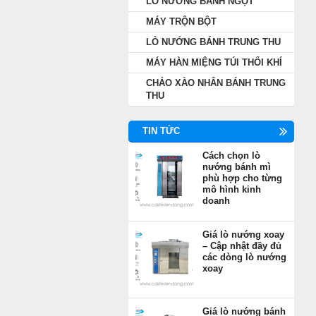
LÒ NƯỚNG BÁNH NGỌT
MÁY TRỘN BỘT
LÒ NƯỚNG BÁNH TRUNG THU
MÁY HÀN MIỆNG TÚI THỔI KHÍ
CHẢO XÀO NHÂN BÁNH TRUNG
THU
TIN TỨC
Cách chọn lò
nướng bánh mì
phù hợp cho từng
mô hình kinh
doanh
Giá lò nướng xoay
– Cập nhật đầy đủ
các dòng lò nướng
xoay
Giá lò nướng bánh