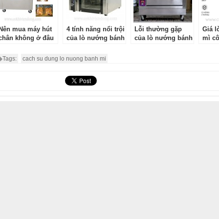
Nên mua máy hút
4 tính năng nổi trội
Lỗi thường gặp
Giá 
chân không ở đâu
của lò nướng bánh
của lò nướng bánh
mì c
tại Hà Nội?
mì Southstar
ngọt
2025 
đầu t
Tags:
cach su dung lo nuong banh mi
tiệm 