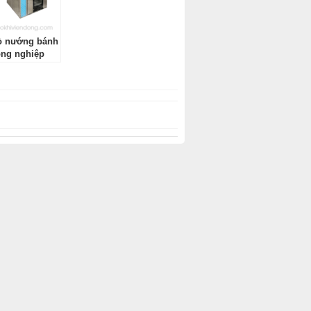
lò nướng bánh
ông nghiệp
– Bài toán
ư sinh lời cho
bánh hiện đại