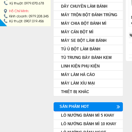
DÂY CHUYỀN LÀM BÁNH
MÁY CÁN BỘT MÌ
MÁY TRỘN BỘT ĐÁNH TRỨNG
MÁY SE BỘT LÀM BÁNH
MÁY CHIA BỘT BÁNH MÌ
MÁY CÁN BỘT MÌ
TỦ Ủ BỘT LÀM BÁNH
MÁY SE BỘT LÀM BÁNH
TỦ Ủ BỘT LÀM BÁNH
TỦ TRƯNG BÀY BÁNH KEM
TỦ TRƯNG BÀY BÁNH KEM
LINH KIỆN PHỤ KIỆN
LINH KIỆN PHỤ KIỆN
MÁY LÀM HÁ CẢO
MÁY LÀM HÁ CẢO
MÁY LÀM XÍU MẠI
THIẾT BỊ KHÁC
MÁY LÀM XÍU MẠI
SẢN PHẨM HOT
THIẾT BỊ KHÁC
LÒ NƯỚNG BÁNH MÌ 5 KHAY
LÒ NƯỚNG BÁNH MÌ 10 KHAY