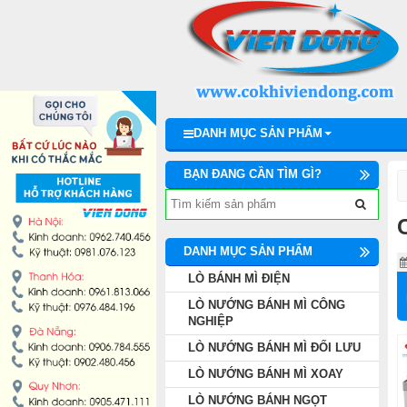
DANH MỤC SẢN PHẨM
LÒ BÁNH MÌ ĐIỆN
LÒ NƯỚNG BÁNH MÌ CÔNG NGHIỆP
DANH MỤC SẢN PHẨM
LÒ NƯỚNG BÁNH MÌ ĐỐI LƯU
BẠN ĐANG CẦN TÌM GÌ?
LÒ NƯỚNG BÁNH MÌ XOAY
LÒ NƯỚNG BÁNH NGỌT
DANH MỤC SẢN PHẨM
LÒ BÁNH MÌ ĐIỆN
DÂY CHUYỀN LÀM BÁNH
LÒ NƯỚNG BÁNH MÌ CÔNG
NGHIỆP
MÁY TRỘN BỘT ĐÁNH TRỨNG
LÒ NƯỚNG BÁNH MÌ ĐỐI LƯU
LÒ NƯỚNG BÁNH MÌ XOAY
MÁY CHIA BỘT BÁNH MÌ
LÒ NƯỚNG BÁNH NGỌT