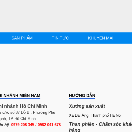
SẢN PHẨM
TIN TỨC
KHUYẾN MÃI
HI NHÁNH MIỀN NAM
HƯỚNG DẪN
hi nhánh Hồ Chí Minh
Xưởng sản xuất
a chỉ
:
số 87 Đỗ Bí, Phường Phú
Xã Đại Áng, Thành phố Hà Nội
ạnh, TP Hồ Chí Minh
Than phiền - Chăm sóc khá
ên hệ
:
0979 208 345 / 0982 041 678
hàng