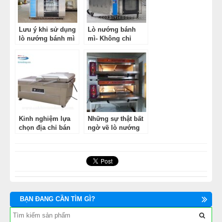
Lưu ý khi sử dụng
Lò nướng bánh
lò nướng bánh mì
mì- Không chỉ
nướng bánh mì!
Kinh nghiệm lựa
Những sự thật bất
chọn địa chỉ bán
ngờ về lò nướng
máy hút chân
sườn heo 2 tầng 4
không uy tín
khay
BẠN ĐANG CẦN TÌM GÌ?