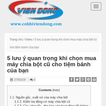
DANH MỤC SẢN PHẨM
TOGG
LÒ BÁNH MÌ ĐIỆN
NAVI
LÒ NƯỚNG BÁNH MÌ CÔNG NGHIỆP
LÒ NƯỚNG BÁNH MÌ ĐỐI LƯU
Trang chủ
/
Video
/
5 lưu ý quan trọng khi chọn mua máy chia bột cũ
cho tiệm bánh của bạn
LÒ NƯỚNG BÁNH MÌ XOAY
5 lưu ý quan trọng khi chọn mua
máy chia bột cũ cho tiệm bánh
LÒ NƯỚNG BÁNH NGỌT
của bạn
DÂY CHUYỀN LÀM BÁNH
27/02/19
-
0
MÁY TRỘN BỘT ĐÁNH TRỨNG
Contents
[
hide
]
1
1. Nguồn gốc, xuất xứ của máy chia bột
MÁY CHIA BỘT BÁNH MÌ
1.1
2. Kiểm tra động cơ máy chia bột cũ
1.2
3. Các công tắc, đèn báo còn hoạt động tốt không