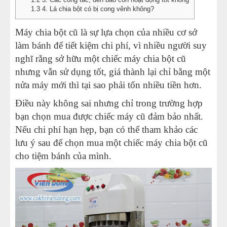
1.3
4. Lá chia bột có bị cong vênh không?
MÁY CÁN BỘT MÌ
Máy chia bột cũ là sự lựa chọn của nhiều cơ sở
MÁY SE BỘT LÀM BÁNH
làm bánh để tiết kiệm chi phí, vì nhiều người suy
nghĩ rằng sở hữu một chiếc máy chia bột cũ
TỦ Ủ BỘT LÀM BÁNH
nhưng vẫn sử dụng tốt, giá thành lại chỉ bằng một
nửa máy mới thì tại sao phải tốn nhiều tiền hơn.
TỦ TRƯNG BÀY BÁNH KEM
Điều này không sai nhưng chỉ trong trường hợp
bạn chọn mua được chiếc máy cũ đảm bảo nhất.
LINH KIỆN PHỤ KIỆN
Nếu chi phí hạn hẹp, bạn có thể tham khảo các
lưu ý sau để chọn mua một chiếc máy chia bột cũ
MÁY LÀM HÁ CẢO
cho tiệm bánh của mình.
MÁY LÀM XÍU MẠI
THIẾT BỊ KHÁC