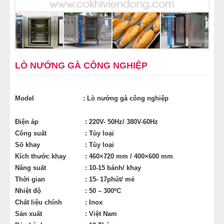
MÁY CÁN BỘT MÌ
MÁY SE BỘT LÀM BÁNH
TỦ Ủ BỘT LÀM BÁNH
LÒ NƯỚNG GÀ CÔNG NGHIỆP
TỦ TRƯNG BÀY BÁNH KEM
Model
: Lò nướng gà công nghiệp
LINH KIỆN PHỤ KIỆN
Điện áp
: 220V- 50Hz/ 380V-60Hz
Công suất
: Tùy loại
MÁY LÀM HÁ CẢO
Số khay
: Tùy loại
Kích thước khay
: 460×720 mm / 400×600 mm
MÁY LÀM XÍU MẠI
Năng suất
: 10-15 bánh/ khay
Thời gian
: 15- 17phút/ mẻ
Nhiệt độ
: 50 – 300ºC
THIẾT BỊ KHÁC
Chất liệu chính
: Inox
Sản xuất
: Việt Nam