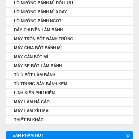
LÒ NƯỚNG BÁNH MÌ ĐỐI LƯU
LÒ NƯỚNG BÁNH MÌ XOAY
LÒ NƯỚNG BÁNH NGỌT
DÂY CHUYỀN LÀM BÁNH
MÁY TRỘN BỘT ĐÁNH TRỨNG
MÁY CHIA BỘT BÁNH MÌ
MÁY CÁN BỘT MÌ
MÁY SE BỘT LÀM BÁNH
TỦ Ủ BỘT LÀM BÁNH
TỦ TRƯNG BÀY BÁNH KEM
LINH KIỆN PHỤ KIỆN
MÁY LÀM HÁ CẢO
MÁY LÀM XÍU MẠI
THIẾT BỊ KHÁC
SẢN PHẨM HOT