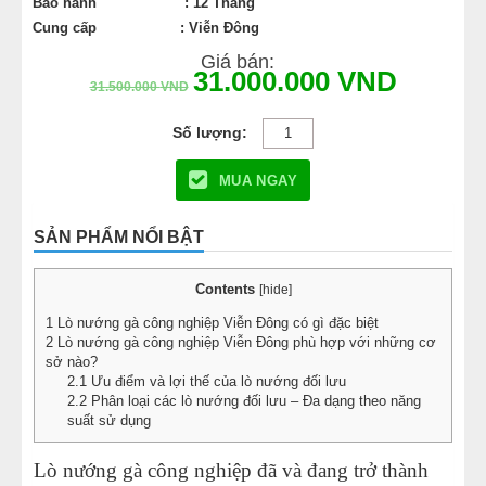
Bảo hành
: 12 Tháng
Cung cấp
: Viễn Đông
Giá bán:
31.000.000
VND
31.500.000
VND
MUA NGAY
SẢN PHẨM NỔI BẬT
Contents
[
hide
]
1
Lò nướng gà công nghiệp Viễn Đông có gì đặc biệt
2
Lò nướng gà công nghiệp Viễn Đông phù hợp với những cơ
sở nào?
2.1
Ưu điểm và lợi thế của lò nướng đối lưu
2.2
Phân loại các lò nướng đối lưu – Đa dạng theo năng
suất sử dụng
Lò nướng gà công nghiệp đã và đang trở thành