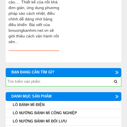
cảo,… Thiết kế của nồi khá
MÁY CÁN BỘT MÌ
đơn giản, ứng dụng phương
pháp xào cách nhiệt, điều
chỉnh dễ dàng nhờ bảng
MÁY SE BỘT LÀM BÁNH
điều khiển. Bài viết của
lonuongbanhmi.net.vn sẽ
giới thiệu cách vận hành nồi
TỦ Ủ BỘT LÀM BÁNH
sên...
TỦ TRƯNG BÀY BÁNH KEM
LINH KIỆN PHỤ KIỆN
BẠN ĐANG CẦN TÌM GÌ?
MÁY LÀM HÁ CẢO
MÁY LÀM XÍU MẠI
DANH MỤC SẢN PHẨM
LÒ BÁNH MÌ ĐIỆN
THIẾT BỊ KHÁC
LÒ NƯỚNG BÁNH MÌ CÔNG NGHIỆP
LÒ NƯỚNG BÁNH MÌ ĐỐI LƯU