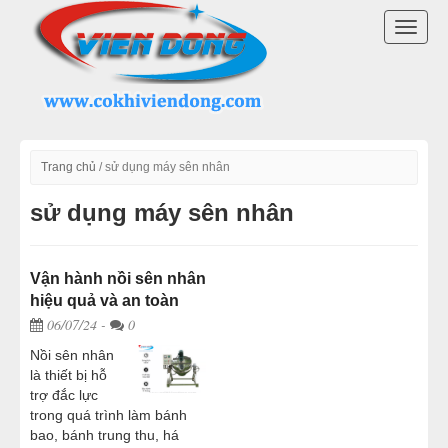
DANH MỤC SẢN PHẨM
TOGG
LÒ BÁNH MÌ ĐIỆN
NAVI
LÒ NƯỚNG BÁNH MÌ CÔNG NGHIỆP
LÒ NƯỚNG BÁNH MÌ ĐỐI LƯU
Trang chủ
/
sử dụng máy sên nhân
sử dụng máy sên nhân
LÒ NƯỚNG BÁNH MÌ XOAY
LÒ NƯỚNG BÁNH NGỌT
Vận hành nồi sên nhân
hiệu quả và an toàn
DÂY CHUYỀN LÀM BÁNH
06/07/24
-
0
Nồi sên nhân
MÁY TRỘN BỘT ĐÁNH TRỨNG
là thiết bị hỗ
trợ đắc lực
trong quá trình làm bánh
MÁY CHIA BỘT BÁNH MÌ
bao, bánh trung thu, há