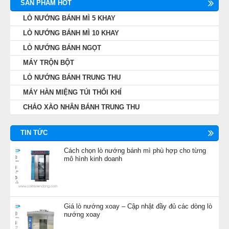
SẢN PHẨM HOT
LÒ NƯỚNG BÁNH MÌ 5 KHAY
LÒ NƯỚNG BÁNH MÌ 10 KHAY
LÒ NƯỚNG BÁNH NGỌT
MÁY TRỘN BỘT
LÒ NƯỚNG BÁNH TRUNG THU
MÁY HÀN MIỆNG TÚI THỔI KHÍ
CHẢO XÀO NHÂN BÁNH TRUNG THU
TIN TỨC
Cách chọn lò nướng bánh mì phù hợp cho từng
mô hình kinh doanh
Giá lò nướng xoay – Cập nhật đầy đủ các dòng lò
nướng xoay