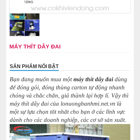
MÁY CÁN BỘT MÌ
MÁY SE BỘT LÀM BÁNH
TỦ Ủ BỘT LÀM BÁNH
MÁY THÍT DÂY ĐAI
TỦ TRƯNG BÀY BÁNH KEM
SẢN PHẨM NỔI BẬT
LINH KIỆN PHỤ KIỆN
Bạn đang muốn mua một
máy thít dây đai
dùng
để đóng gói, đóng thùng carton tự động nhanh
MÁY LÀM HÁ CẢO
chóng và chắc chắn, giá thành lại hợp lí. Vậy thì
máy thít dây đai của
lonuongbanhmi.net.vn
là
MÁY LÀM XÍU MẠI
một sự lựa chọn tốt nhất cho bạn ở các lĩnh vực
dành cho các doanh nghiệp, các cơ sở sản xuất.
THIẾT BỊ KHÁC