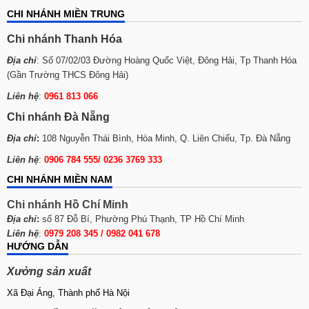
CHI NHÁNH MIỀN TRUNG
Chi nhánh Thanh Hóa
Địa chỉ
: Số 07/02/03 Đường Hoàng Quốc Việt, Đông Hải, Tp Thanh Hóa
(Gần Trường THCS Đông Hải)
Liên hệ
:
0961 813 066
Chi nhánh Đà Nẵng
Địa chỉ
:
108 Nguyễn Thái Bình, Hòa Minh, Q. Liên Chiểu, Tp. Đà Nẵng
Liên hệ
:
0906 784 555/ 0236 3769 333
CHI NHÁNH MIỀN NAM
Chi nhánh Hồ Chí Minh
Địa chỉ
:
số 87 Đỗ Bí, Phường Phú Thạnh, TP Hồ Chí Minh
Liên hệ
:
0979 208 345 / 0982 041 678
HƯỚNG DẪN
Xưởng sản xuất
Xã Đại Áng, Thành phố Hà Nội