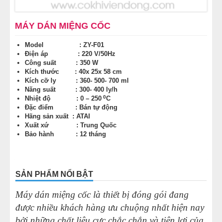
MÁY CÁN BỘT MÌ
MÁY DÁN MIỆNG CỐC
MÁY SE BỘT LÀM BÁNH
Model : ZY-F01
Điện áp : 220 V/50Hz
Công suất : 350 W
TỦ Ủ BỘT LÀM BÁNH
Kích thước : 40x 25x 58 cm
Kích cỡ ly : 360- 500- 700 ml
TỦ TRƯNG BÀY BÁNH KEM
Năng suất : 300- 400 ly/h
0
Nhiệt độ : 0 – 250
C
Đặc điểm : Bán tự động
LINH KIỆN PHỤ KIỆN
Hãng sản xuất : ATAI
Xuất xứ : Trung Quốc
Bảo hành : 12 tháng
MÁY LÀM HÁ CẢO
MÁY LÀM XÍU MẠI
SẢN PHẨM NỔI BẬT
THIẾT BỊ KHÁC
Máy dán miệng cốc là thiết bị đóng gói đang
được nhiều khách hàng ưu chuộng nhất hiện nay
bởi những chất liệu cực chắc chắn và tiện lợi của