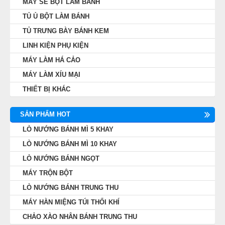
MÁY SE BỘT LÀM BÁNH
TỦ Ủ BỘT LÀM BÁNH
TỦ TRƯNG BÀY BÁNH KEM
LINH KIỆN PHỤ KIỆN
MÁY LÀM HÁ CẢO
MÁY LÀM XÍU MẠI
THIẾT BỊ KHÁC
SẢN PHẨM HOT
LÒ NƯỚNG BÁNH MÌ 5 KHAY
LÒ NƯỚNG BÁNH MÌ 10 KHAY
LÒ NƯỚNG BÁNH NGỌT
MÁY TRỘN BỘT
LÒ NƯỚNG BÁNH TRUNG THU
MÁY HÀN MIỆNG TÚI THỔI KHÍ
CHẢO XÀO NHÂN BÁNH TRUNG THU