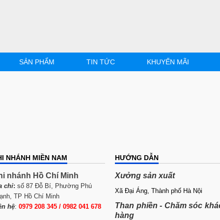
SẢN PHẨM
TIN TỨC
KHUYẾN MÃI
HI NHÁNH MIỀN NAM
HƯỚNG DẪN
hi nhánh Hồ Chí Minh
Xưởng sản xuất
a chỉ
:
số 87 Đỗ Bí, Phường Phú
Xã Đại Áng, Thành phố Hà Nội
ạnh, TP Hồ Chí Minh
Than phiền - Chăm sóc khá
ên hệ
:
0979 208 345 / 0982 041 678
hàng