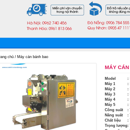
rang chủ
/ Máy cán bánh bao
MÁY CÁN
Model
:
Máy 1
:
Máy 2
:
Máy 3
:
Máy 4
:
Máy 5
:
Công suất
:
Năng suất
:
Chất liệu
:
Trọng lượng
: