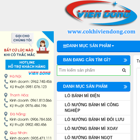
DANH MỤC SẢN PHẨM
LÒ BÁNH MÌ ĐIỆN
LÒ NƯỚNG BÁNH MÌ CÔNG NGHIỆP
DANH MỤC SẢN PHẨM
LÒ NƯỚNG BÁNH MÌ ĐỐI LƯU
BẠN ĐANG CẦN TÌM GÌ?
T
LÒ NƯỚNG BÁNH MÌ XOAY
LÒ NƯỚNG BÁNH NGỌT
DANH MỤC SẢN PHẨM
LÒ BÁNH MÌ ĐIỆN
DÂY CHUYỀN LÀM BÁNH
LÒ NƯỚNG BÁNH MÌ CÔNG
NGHIỆP
MÁY TRỘN BỘT ĐÁNH TRỨNG
LÒ NƯỚNG BÁNH MÌ ĐỐI LƯU
LÒ NƯỚNG BÁNH MÌ XOAY
MÁY CHIA BỘT BÁNH MÌ
LÒ NƯỚNG BÁNH NGỌT