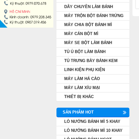
DÂY CHUYỀN LÀM BÁNH
MÁY CÁN BỘT MÌ
MÁY TRỘN BỘT ĐÁNH TRỨNG
MÁY SE BỘT LÀM BÁNH
MÁY CHIA BỘT BÁNH MÌ
MÁY CÁN BỘT MÌ
TỦ Ủ BỘT LÀM BÁNH
MÁY SE BỘT LÀM BÁNH
TỦ Ủ BỘT LÀM BÁNH
TỦ TRƯNG BÀY BÁNH KEM
TỦ TRƯNG BÀY BÁNH KEM
LINH KIỆN PHỤ KIỆN
LINH KIỆN PHỤ KIỆN
MÁY LÀM HÁ CẢO
MÁY LÀM HÁ CẢO
MÁY LÀM XÍU MẠI
THIẾT BỊ KHÁC
MÁY LÀM XÍU MẠI
SẢN PHẨM HOT
THIẾT BỊ KHÁC
LÒ NƯỚNG BÁNH MÌ 5 KHAY
LÒ NƯỚNG BÁNH MÌ 10 KHAY