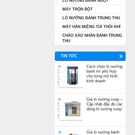
LÒ NƯỚNG BÁNH NGỌT
MÁY TRỘN BỘT
LÒ NƯỚNG BÁNH TRUNG THU
MÁY HÀN MIỆNG TÚI THỔI KHÍ
CHẢO XÀO NHÂN BÁNH TRUNG
THU
TIN TỨC
Cách chọn lò nướng
bánh mì phù hợp
cho từng mô hình
kinh doanh
Giá lò nướng xoay –
Cập nhật đầy đủ các
dòng lò nướng xoay
Giá lò nướng bánh